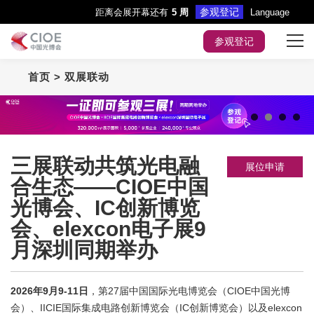
参观登记
距离会展开幕还有
5 周
Language
参观登记
首页
> 双展联动
首页
展会主题
展商服务
1
1
2
2
3
3
4
4
三展联动共筑光电融
展位申请
合生态——CIOE中国
观众服务
光博会、IC创新博览
会议&活动
会、elexcon电子展9
月深圳同期举办
媒体中心
2026年9月9-11日
，第27届中国国际光电博览会（CIOE中国光博
展会指引
会）、IICIE国际集成电路创新博览会（IC创新博览会）以及elexcon