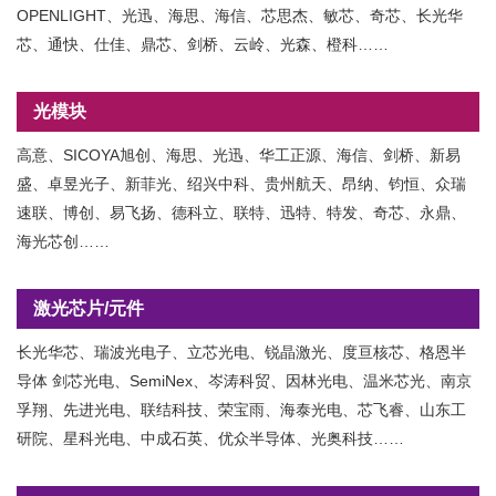
OPENLIGHT、光迅、海思、海信、芯思杰、敏芯、奇芯、长光华
芯、通快、仕佳、鼎芯、剑桥、云岭、光森、橙科……
光模块
高意、SICOYA旭创、海思、光迅、华工正源、海信、剑桥、新易
盛、卓昱光子、新菲光、绍兴中科、贵州航天、昂纳、钧恒、众瑞
速联、博创、易飞扬、德科立、联特、迅特、特发、奇芯、永鼎、
海光芯创……
激光芯片/元件
长光华芯、瑞波光电子、立芯光电、锐晶激光、度亘核芯、格恩半
导体 剑芯光电、SemiNex、岑涛科贸、因林光电、温米芯光、南京
孚翔、先进光电、联结科技、荣宝雨、海泰光电、芯飞睿、山东工
研院、星科光电、中成石英、优众半导体、光奥科技……