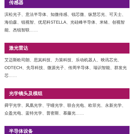
传感器
滨松光子、意法半导体、知微传感、锐芯微、纵慧芯光、可天士、
海伯森、锐视智、优尼科STELLA、光硅峰半导体、米铱、创视智
能、杰锐智联……
激光雷达
艾迈斯欧司朗、思岚科技、力策科技、乐动机器人、映讯芯光、
ODTECH、先导科技、微源光子、传周半导体、瑞识智能、群发光
芯……
光学镜头及模组
舜宇光学、凤凰光学、宇瞳光学、联合光电、欧菲光、永新光学、
众盈光电、蓝特光学、普密斯、慕藤光……
半导体设备