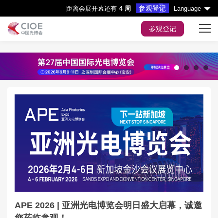
参观登记
距离会展开幕还有
4 周
Language
参观登记
首页
展会主题
1
2
3
4
展商服务
观众服务
会议&活动
媒体中心
展会指引
APE 2026 | 亚洲光电博览会明日盛大启幕，诚邀