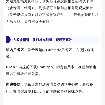
为避免现场冗长排队，请务必保存您的预登记确认邮件
（含专属二维码）。到场后可直接前往预登记观众柜台
（位于场馆入口）领取正式参观证件 —— 若无参观证件将
无法入场，提前准备更省时！
入
餐饮指引：及时补充能量，观展更高效
馆内用餐区：
位于展馆内Cafeteria用餐区，方便快速就
餐。
Grab
：
请提前下载Grab app并绑定信用卡，在新加坡也
可以手机轻松点外卖。
周边餐饮
：
场馆连通的滨海湾金沙购物中心内，遍布餐
厅、咖啡馆及便利店，可前往解锁更多风味选择
。