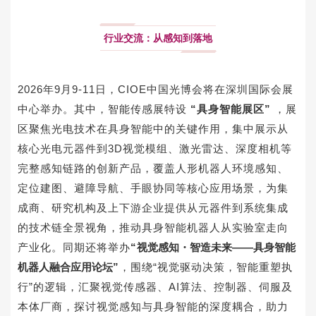
行业交流：从感知到落地
2026年9月9-11日，CIOE
中国光博会
将在深圳国际会展
中心举办。其中，智能传感展特设
“具身智能展区”
，
展
区聚焦光电技术在具身智能中的关键作用，
集中展示从
核心光电元器件到
3D视觉模组
、激光雷达、深度相机等
完整感知链路的创新产品，覆盖人形机器人环境感知、
定位建图、避障导航、手眼协同等核心应用场景，为集
成商、研究机构及上下游企业提供从元器件到系统集成
的技术链全景视角，推动具身智能机器人从实验室走向
产业化。同期还将举办
“
视觉感知・智造未来——具身智能
机器人融合应用论坛
”
，围绕“视觉驱动决策，智能重塑执
行”的逻辑，汇聚视觉传感器、AI算法、控制器、伺服及
本体厂商，探讨视觉感知与具身智能的深度耦合，助力