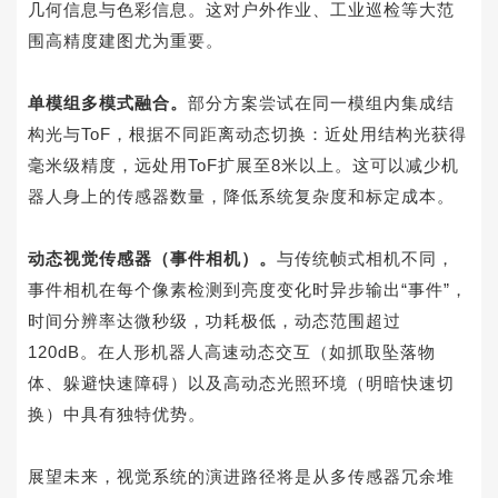
几何信息与色彩信息。这对户外作业、工业巡检等大范
围高精度建图尤为重要。
单模组多模式融合。
部分方案尝试在同一模组内集成结
构光与
ToF
，根据不同距离动态切换：近处用结构光获得
毫米级精度，远处用
ToF
扩展至
8
米以上。这可以减少机
器人身上的传感器数量，降低系统复杂度和标定成本。
动态视觉传感器（
事件相机
）。
与传统帧式相机不同，
事件相机在每个像素检测到亮度变化时异步输出“事件”，
时间分辨率达微秒级，功耗极低，动态范围超过
120dB
。在人形机器人高速动态交互（如抓取坠落物
体、躲避快速障碍）以及高动态光照环境（明暗快速切
换）中具有独特优势。
展望未来，视觉系统的演进路径将是从多传感器冗余堆