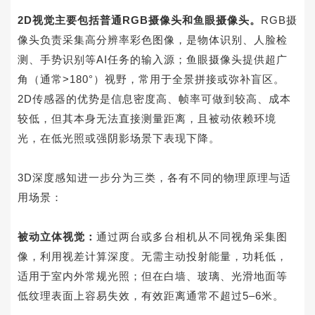
2D
视觉主要包括普通
RGB
摄像头和鱼眼摄像头。
RGB
摄
像头负责采集高分辨率彩色图像，是物体识别、人脸检
测、手势识别等
AI
任务的输入源；鱼眼摄像头提供超广
角（通常
>180
°）视野，常用于全景拼接或弥补盲区。
2D
传感器的优势是信息密度高、帧率可做到较高、成本
较低，但其本身无法直接测量距离，且被动依赖环境
光，在低光照或强阴影场景下表现下降。
3D
深度感知进一步分为三类，各有不同的物理原理与适
用场景：
被动立体视觉：
通过两台或多台相机从不同视角采集图
像，利用视差计算深度。无需主动投射能量，功耗低，
适用于室内外常规光照；但在白墙、玻璃、光滑地面等
低纹理表面上容易失效，有效距离通常不超过
5
–
6
米。