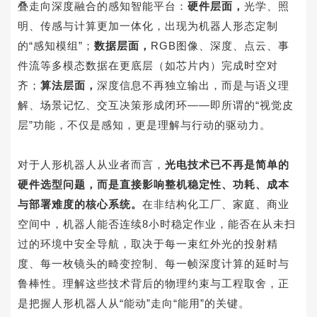
叠走向深度融合的感知智能平台：
硬件层面，
光学、照
明、传感与计算更加一体化，出现为机器人形态定制
的“感知模组”；
数据层面，
RGB
图像、深度、点云、事
件流等多模态数据在更底层（如芯片内）完成时空对
齐；
算法层面，
深度信息不再独立输出，而是与语义理
解、场景记忆、交互决策形成闭环——即所谓的“视觉皮
层”功能，不仅是感知，更是理解与行动的驱动力。
对于人形机器人从业者而言，
光电技术已不再是简单的
硬件选型问题，而是直接影响整机稳定性、功耗、成本
与部署难度的核心系统。
在非结构化工厂、家庭、商业
空间中，机器人能否连续
8
小时稳定作业，能否在从未扫
过的环境中安全导航，取决于每一束红外光的投射精
度、每一枚镜头的畸变控制、每一帧深度计算的延时与
鲁棒性。理解这些技术背后的物理约束与工程取舍，正
是把握人形机器人从“能动”走向“能用”的关键。