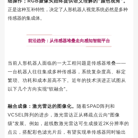
细操作；
RGB
摄像头始终提供语义理解的“颜色视角”。
正是这种互补特性，决定了人形机器人视觉系统必然是多种
传感器的集成体
。
前沿趋势：从传感器堆叠走向感知智能平台
当前人形机器人面临的一大工程问题是传感器堆叠——
一台机器人往往集成多种传感器，系统复杂度高、标定
繁琐、功耗和成本居高不下。近年
的技术演进正试图从
以下几个方向实现“软融合”。
融合成像：激光雷达的图像化。
随着
SPAD
阵列
和
VCSEL
阵列的进步，激光雷达正从稀疏点云向“图像
级”发展。例如，超线数激光雷达可生成接近
2K
分辨率的
点云，搭配彩色滤光片后，有望实现单传感器同时输出