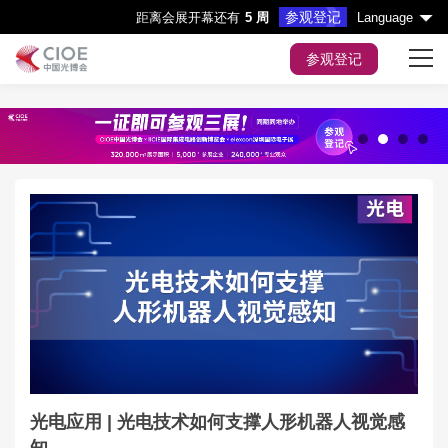
参观登记
距离会展开幕还有
5 周
Language
参观登记
首页
展会主题
1
2
3
4
展商服务
观众服务
会议&活动
媒体中心
展会指引
光电应用 | 光电技术如何支撑人形机器人视觉感