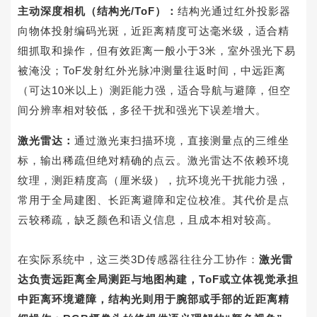
主动深度相机（结构光
/ToF
）：
结
构光通过红外投影器
向物体投射编码光斑，近距离精度可达毫米级，适合精
细抓取和操作，但有效距离一般小于
3
米，室外强光下易
被淹没；
ToF
发射红外光脉冲测量往返时间，中远距离
（可达
10
米以上）测距能力强，适合导航与避障，但空
间分辨率相对较低，多径干扰和强光下误差增大。
激光雷达：
通过激光束扫描环境，直接测量点的三维坐
标，输出稀疏但绝对精确的点云。激光雷达不依赖环境
纹理，测距精度高（厘米级），抗环境光干扰能力强，
常用于全局建图、长距离避障和定位校准。其代价是点
云较稀疏，缺乏颜色和语义信息，且成本相对较高。
在实际系统中，这三类
3D
传感器往往分工协作：
激光雷
达负责远距离全局测距与地图构建，
ToF
或立体视觉承担
中距离环境避障，结构光则用于腕部或手部的近距离精