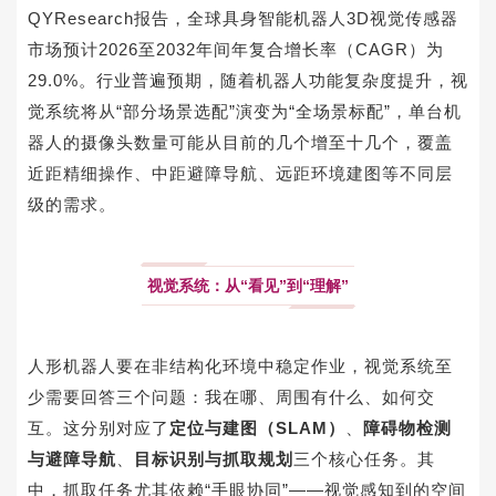
QYResearch
报告，全球具身智能机器人
3D
视觉传感器
市场预计
2026
至
2032
年间年复合增长率（
CAGR
）为
29.0%
。行业普遍预期，随着机器人功能复杂度提升，视
觉系统将从“部分场景选配”演变为“全场景标配”，单台机
器人的摄像头数量可能从目前的几个增至十几个，覆盖
近距精细操作、中距避障导航、远距环境建图等不同层
级的需求。
视觉系统：从“看见”到“理解”
人形机器人要在非结构化环境中稳定作业，视觉系统至
少需要回答三个问题：我在哪、周围有什么、如何交
互。这分别对应了
定位与建图（
SLAM
）
、
障碍物检测
与避障导航
、
目标识别与抓取规划
三个核心任务。其
中，抓取任务尤其依赖“手眼协同”——视觉感知到的空间