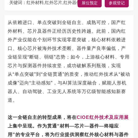
关键词：红外材料,红外芯片,红外器件,国产化
展位预定
参观登记
从依赖进口、单点突破到全链自主、成熟可控，国产红
外材料、芯片及器件正经历历史性跨越。此前，国内红
外产业仅能在个别环节实现零星突破，核心材料依赖进
口、核心芯片被海外技术垄断、器件量产良率偏低，产
业链呈现“断链、弱链”态势；如今，上游核心材料、专用
芯片与探测器件持续攻坚，成功破解系列瓶颈，实现
从“单点突破”到“全链贯通”的质变，推动红外技术从“被动
成像”迈向“主动感知”，与AI算法深度融合，赋能人形机
器人、自动驾驶、工业无人系统等万亿级智能感知新赛
道。
这一全链自主的转型成果，将在
CIOE红外技术及应用展
上集中呈现。作为贯通“材料—芯片—器件—终端应
用”的专业平台，将为行业提供洞察红外核心材料与器件