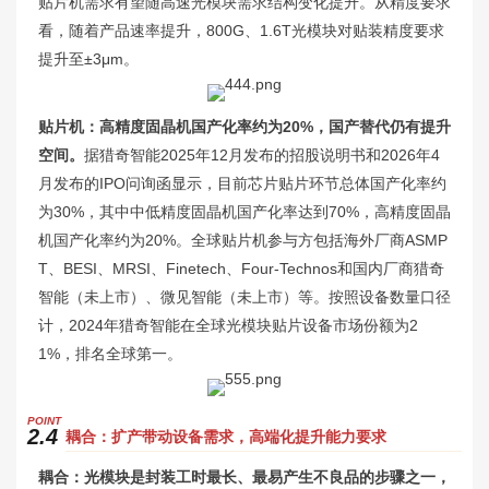
贴片机需求有望随高速光模块需求结构变化提升。从精度要求
看，随着产品速率提升，800G、1.6T光模块对贴装精度要求
提升至±3μm。
贴片机：高精度固晶机国产化率约为20%，国产替代仍有提升
空间。
据猎奇智能2025年12月发布的招股说明书和2026年4
月发布的IPO问询函显示，目前芯片贴片环节总体国产化率约
为30%，其中中低精度固晶机国产化率达到70%，高精度固晶
机国产化率约为20%。全球贴片机参与方包括海外厂商ASMP
T、BESI、MRSI、Finetech、Four-Technos和国内厂商猎奇
智能（未上市）、微见智能（未上市）等。按照设备数量口径
计，2024年猎奇智能在全球光模块贴片设备市场份额为2
1%，排名全球第一。
P
OINT
2.4
耦合：扩产带动设备需求，高端化提升能力要求
耦合：光模块是封装工时最长、最易产生不良品的步骤之一，