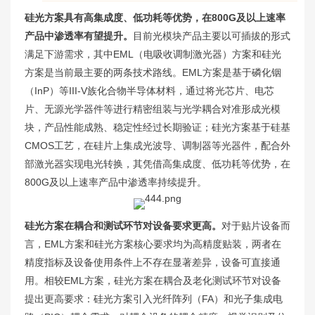
硅光方案具有高集成度、低功耗等优势，在800G及以上速率
产品中渗透率有望提升。
目前光模块产品主要以可插拔的形式
满足下游需求，其中EML（电吸收调制激光器）方案和硅光
方案是当前最主要的两条技术路线。EML方案是基于磷化铟
（InP）等III-V族化合物半导体材料，通过将光芯片、电芯
片、无源光学器件等进行精密组装与光学耦合对准形成光模
块，产品性能成熟、稳定性经过长期验证；硅光方案基于硅基
CMOS工艺，在硅片上集成光波导、调制器等光器件，配合外
部激光器实现电光转换，其凭借高集成度、低功耗等优势，在
800G及以上速率产品中渗透率持续提升。
硅光方案在耦合和测试环节对设备要求更高。
对于贴片设备而
言，EML方案和硅光方案核心要求均为高精度贴装，两者在
精度指标及设备使用条件上不存在显著差异，设备可直接通
用。相较EML方案，硅光方案在耦合及老化测试环节对设备
提出更高要求：硅光方案引入光纤阵列（FA）和光子集成电