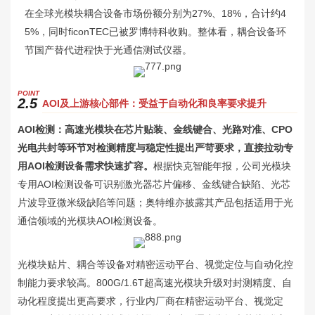
在全球光模块耦合设备市场份额分别为27%、18%，合计约4
5%，同时ficonTEC已被罗博特科收购。整体看，耦合设备环
节国产替代进程快于光通信测试仪器。
P
OINT
2.5
AOI及上游核心部件：受益于自动化和良率要求提升
AOI检测：高速光模块在芯片贴装、金线键合、光路对准、CPO
光电共封等环节对检测精度与稳定性提出严苛要求，直接拉动专
用AOI检测设备需求快速扩容。
根据快克智能年报，公司光模块
专用AOI检测设备可识别激光器芯片偏移、金线键合缺陷、光芯
片波导亚微米级缺陷等问题；奥特维亦披露其产品包括适用于光
通信领域的光模块AOI检测设备。
光模块贴片、耦合等设备对精密运动平台、视觉定位与自动化控
制能力要求较高。800G/1.6T超高速光模块升级对封测精度、自
动化程度提出更高要求，行业内厂商在精密运动平台、视觉定