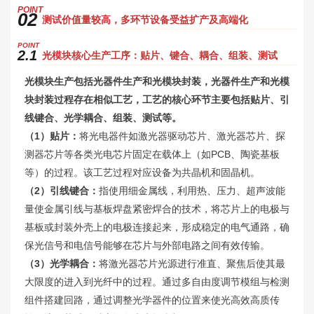
P
OINT
02
测试价值量较高，多环节设备受益扩产及高端化
P
OINT
2.1
光模块核心生产工序：贴片、键合、耦合、组装、测试
光模块生产包括光器件生产和光模块封装，光器件生产和光模
块封装过程存在相似工艺，工艺的核心环节主要包括贴片、引
线键合、光学耦合、组装、测试等。
（1）贴片：
将光电器件如激光器驱动芯片、激光器芯片、探
测器芯片等各类光电芯片固定在载体上（如PCB、陶瓷基板
等）的过程。该工艺过程对应设备为共晶机和固晶机。
（2）引线键合：
指使用细金属线，利用热、压力、超声波能
量使金属引线与基板焊盘紧密焊合的技术，将芯片上的电极与
基板或封装外壳上的电极连接起来，形成稳定的电气通路，确
保光信号和电信号能够在芯片与外部电路之间有效传输。
（3）光学耦合：
将激光器芯片光源进行准直、聚焦后使其最
大限度的进入到光纤中的过程。通过多自由度调节模组与检测
组件搭建回路，通过调整光学器件的位置来使光高效高质传