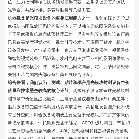
位、压力控制等核心技术领域取得突破，逐步掌握光芯片测试、
光耦合、共晶焊接、多芯片贴装等关键工艺。
机器视觉是光模块设备的重要底层能力之一。
视觉系统是光学成
像模块与图像处理系统的集合体，可以独立完成图像采集功能并
基于图像采集信息完成预处理工作，猎奇智能等光模块设备厂商
已具备高精度视觉对准、视觉引导技术，可应用于贴片、耦合等
设备开发中。产业链公司中，凌云光已形成视觉器件、视觉系统
和智能视觉装备产品矩阵，埃科光电主营工业相机及图像采集卡
等机器视觉核心部件，奥普特则已围绕固晶、对准、缺陷复检等
关键工艺与国内头部设备厂商开展联合开发。
综合来看，我们认为，测试、贴片和耦合是光模块封测设备中价
值量和技术壁垒较高的核心环节。
测试环节设备在全球光模块封
测市场中价值量占比最高，且电子测量仪器仍由海外厂商主导；
贴片设备或受益于高精度贴装需求提升，高精度设备国产化率仍
有提升空间；耦合设备短期或主要受益于光模块厂商扩产带来的
新增采购需求，中长期则受益于硅光、CPO升级对精度、节拍和
工艺兼容性提出更高要求。AOI、运动控制和机器视觉作为辅助
检测及上游核心能力，有望随自动化率提升和良率要求提高同步