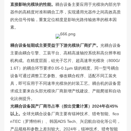
直接影响光模块的性能。
耦合设备主要应用于光模块内部光学
器件的高精度对准和耦合工序，实现通用光器件之间高效高质
的光信号传输，重复定位精度是影响光路传输效率的根本因
素。
耦合设备短期或主要受益于下游光模块厂商扩产。
光耦合设备
主要由耦合引擎、工装平台、高精高速轴控系统和高分辨率相
机构成。在精度层面，硅光子芯片、超高速率光模块（800G/
1.6T）的耦合环节要求0.05-0.1µm 级的精度。同一型号耦合
设备可通过调整工艺参数、修改耦合程序、适配不同工装夹
具，即可应用于不同速率光模块的封装工艺。耦合机的设备需
求或主要来自头部光模块厂商新增产线建设、产能爬坡和自动
化比例提升。
光耦合设备国产厂商市占率（按出货量计算）2024年在45%
以上。
全球光耦合设备厂商主要有镭神技术、猎奇智能、fico
nTEC（罗博特科）、韩国ADS Tech、兴启航自动化等公司，
产品规格和参数上差别较大。2024年，镭神技术、猎奇智能