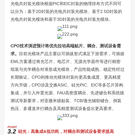
光电共封装光模块根据PIC和EIC封装的物理排布方式不同可
以分为：基于2D封装的光电共封装光模块、基于2.5D封装的
光电共封装光模块和基于3D封装的光电共封装光模块。
CPO技术演进预计将优先拉动高端贴片、耦合、测试设备需
求。
目前光模块产品主要以可插拔形式满足下游需求，可插拔
EML方案通过将光芯片、电芯片、无源光学器件等进行精密
组装与光学耦合对准形成光模块，产品性能成熟、稳定性经过
长期验证。CPO则推动光模块封装向更高集成度、更高精度
方向升级，CPO涉及交换ASIC、硅光PIC、EIC等多芯片异构
集成，并引入外置光源、FAU高密度耦合、先进键合和系统级
测试等新要求，对亚微米级贴装、TCB/激光辅助键合、倒装
热压、多通道并行耦合及高精度测试设备提出更高要求。
P
OINT
3.2
硅光：高集成&低功耗，对耦合和测试设备要求提高