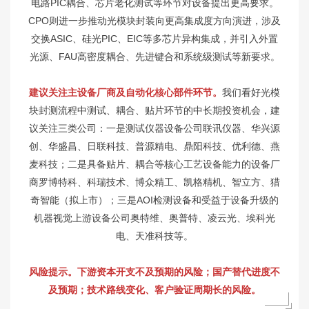
电路PIC耦合、芯片老化测试等环节对设备提出更高要求。
CPO则进一步推动光模块封装向更高集成度方向演进，涉及
交换ASIC、硅光PIC、EIC等多芯片异构集成，并引入外置
光源、FAU高密度耦合、先进键合和系统级测试等新要求。
建议关注主设备厂商及自动化核心部件环节。
我们看好光模
块封测流程中测试、耦合、贴片环节的中长期投资机会，建
议关注三类公司：一是测试仪器设备公司联讯仪器、华兴源
创、华盛昌、日联科技、普源精电、鼎阳科技、优利德、燕
麦科技；二是具备贴片、耦合等核心工艺设备能力的设备厂
商罗博特科、科瑞技术、博众精工、凯格精机、智立方、猎
奇智能（拟上市）；三是AOI检测设备和受益于设备升级的
机器视觉上游设备公司奥特维、奥普特、凌云光、埃科光
电、天准科技等。
风险提示。下游资本开支不及预期的风险；国产替代进度不
及预期；技术路线变化、客户验证周期长的风险。