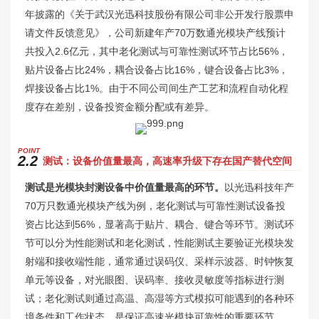
年披露的《关于武汉光迅科技股份有限公司非公开发行股票申
请文件反馈意见》，公司新建年产70万数通光模块产线预计
共投入2.6亿元，其中老化测试与可靠性测试环节占比56%，
贴片设备占比24%，耦合设备占比16%，键合设备占比3%，
焊接设备占比1%。由于不同公司间生产工艺和流程自动化程
度存在差别，设备投资金额分配或有差异。
P
OINT
2.2
测试：设备价值量最高，高速率升级下存在国产替代空间
测试是光模块封测设备中价值量最高的环节。
以光迅科技年产
70万只数通光模块产线为例，老化测试与可靠性测试设备投
资占比达到56%，显著高于贴片、耦合、键合等环节。测试环
节可以分为性能测试和老化测试，性能测试主要验证光模块发
射端和接收端性能，通常通过误码仪、采样示波器、时钟恢复
单元等设备，对光眼图、误码率、接收灵敏度等指标进行测
试；老化测试则通过高温、高湿等方式模拟可能遇到的各种环
境条件和工作状态，是保证高速光模块可靠性的重要环节。