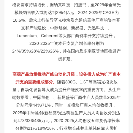
模块需求持续增长，据
纳真科技
招股书，至2029年全球光
模块销售收入或将达到2954亿元，2024-2029年CAGR为
18.5%。需求上行传导至光模块及光通信器件厂商的资本开
支和产能建设，中际旭创、新易盛、
光迅科技
、
Lumentum、Coherent等头部厂商资本开支持续提升，
2020-2025年资本开支复合增长率分别为
24%/35%/28%/22%/26%，并在国内及东南亚等地区推进产
线扩建。
高端产品放量推动产线自动化升级，设备投入成为扩产资本
开支的重要组成部分。
随着800G、1.6T等高端光模块放
量，自动化设备导入成为提升产能效率的重要方向。从生产
端数据看，
中际旭创
、新易盛等厂商生产人员数量2025年
分别同增44%/71%，同时，光模块厂商人均创收提升，
2025年中际旭创/新易盛/光迅科技生产人员人均创收分别达
到473/336/435万元，2020-2025人均创收五年复合增长率
分别为21%/18%/16%，行业增长或并非单纯依靠人员扩