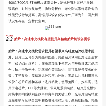
400G/800G/1.6T光模块速率提升，测试环节对采样示波器、
误码仪、时钟恢复单元、协议分析仪、老化测试系统等设备的
性能要求持续提高，高端测试设备仍以海外厂商为主，国产测
试设备存在一定替代空间。
P
OINT
2.3
贴片：高速率光模块有望提升高精度贴片机设备需求
贴片：高速率光模块需求提升有望带来高精度贴片机需求提
升。
贴片工艺可分为共晶和固晶，共晶贴片利用低熔点合金材
料（如 AuSn 焊料），在高温加压下使芯片与基板形成共晶结
合，适用于激光器、功率器件等高散热、高可靠场景需求的封
装，工艺复杂，需精准温控和压力控制。固晶贴片是利用导电
银胶在芯片底部和基板上进行粘接，使用范围广、效率高，适
用于电芯片、PD 等大批量、常规场景的装贴。贴片是光模块
封装中影响后续耦合效率和良率的关键工序，光芯片贴装精度
直接影响后续耦合效率和模块性能稳定性，高精度固晶、共晶