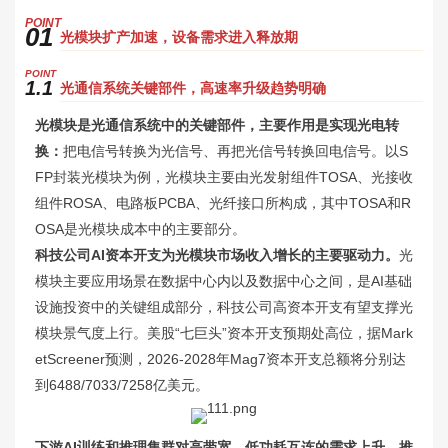
P
OINT
01
光模块扩产加速，设备需求进入释放期
P
OINT
1.1
光通信系统关键部件，高速率升级趋势明确
光模块是光通信系统中的关键部件，主要作用是实现光电转
换
：
把电信号转换为光信号、再把光信号转换回电信号。以S
FP封装光模块为例，光模块主要由光发射组件TOSA、光接收
组件ROSA、电路板PCBA、光纤接口所构成，其中TOSA和R
OSA是光模块成本中的主要部分。
科技公司AI资本开支为光模块市场收入增长的主要驱动力。
光
模块主要应用场景在数据中心内以及数据中心之间，是AI基础
设施投资中的关键组成部分，科技公司高资本开支有望支撑光
模块景气度上行。美股“七巨头”资本开支预期处高位，据Mark
etScreener预测，2026-2028年Mag7资本开支总额将分别达
到6488/7033/7258亿美元。
下游AI训练和推理集群对高带宽、低功耗互连的需求上升，推