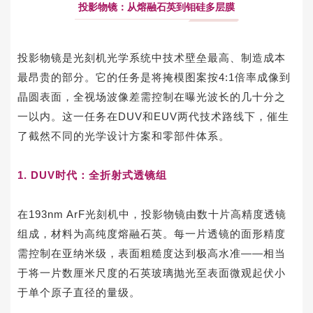
投影物镜：从熔融石英到钼硅多层膜
投影物镜是光刻机光学系统中技术壁垒最高、制造成本
最昂贵的部分。它的任务是将掩模图案按4:1倍率成像到
晶圆表面，全视场波像差需控制在曝光波长的几十分之
一以内。这一任务在DUV和EUV两代技术路线下，催生
了截然不同的光学设计方案和零部件体系。
1. DUV时代：全折射式透镜组
在193nm ArF光刻机中，投影物镜由数十片高精度透镜
组成，材料为高纯度熔融石英。每一片透镜的面形精度
需控制在亚纳米级，表面粗糙度达到极高水准——相当
于将一片数厘米尺度的石英玻璃抛光至表面微观起伏小
于单个原子直径的量级。