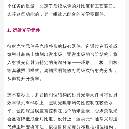
个任务的质量，决定了后续成像的对比度和工艺窗口。
支撑这些功能的，是一组彼此配合的光学零部件。
1.
衍射光学元件
衍射光学元件是光瞳整形的核心器件。它通过在石英或
熔融硅基底上蚀刻出微米级、亚微米级的台阶结构，将
入射激光衍射为特定的角谱分布——环形、二极、四极
等离轴照明模式。离轴照明能够将同级次衍射光分离，
从而提升分辨率。
技术指标上，多台阶相位结构的衍射光学元件可将衍射
效率做到80%以上，照明光瞳非均匀性控制在较低水
平。蚀刻深度误差需控制在几个纳米量级，否则杂散光
会显著降低成像对比度。设计上，这类元件通常采用迭
代傅里叶变换算法，依据目标光瞳分布反推相位结构，