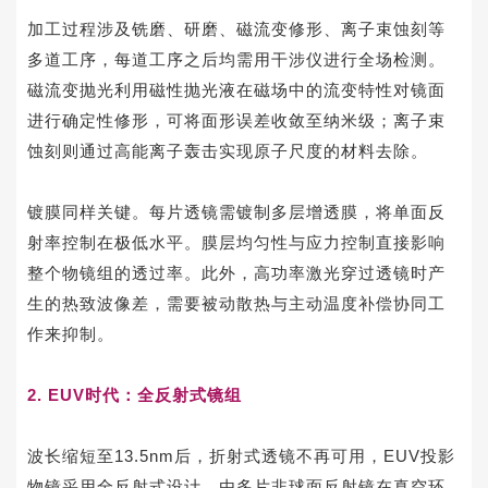
加工过程涉及铣磨、研磨、磁流变修形、离子束蚀刻等
多道工序，每道工序之后均需用干涉仪进行全场检测。
磁流变抛光利用磁性抛光液在磁场中的流变特性对镜面
进行确定性修形，可将面形误差收敛至纳米级；离子束
蚀刻则通过高能离子轰击实现原子尺度的材料去除。
镀膜同样关键。每片透镜需镀制多层增透膜，将单面反
射率控制在极低水平。膜层均匀性与应力控制直接影响
整个物镜组的透过率。此外，高功率激光穿过透镜时产
生的热致波像差，需要被动散热与主动温度补偿协同工
作来抑制。
2. EUV时代：全反射式镜组
波长缩短至13.5nm后，折射式透镜不再可用，EUV投影
物镜采用全反射式设计，由多片非球面反射镜在真空环