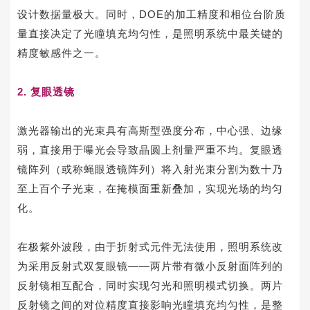
设计数据量极大。同时，DOE的加工精度和
相位台阶
质
量直接决定了光瞳填充均匀性，是照明系统中最关键的
精度敏感件之一。
2.
复眼透镜
激光器输出的光束具有高斯型强度分布，中心强、边缘
弱，直接用于曝光会导致晶圆上剂量严重不均。复眼透
镜阵列（或称蝇眼透镜阵列）将入射光束分割为数十乃
至上百个子光束，在掩模面重新叠加，实现光场的均匀
化。
在极紫外波段，由于折射式元件无法使用，照明系统改
为采用反射式双复眼镜——两片带有微小反射面阵列的
反射镜相互配合，同时实现匀光和照明模式切换。两片
反射镜之间的对位精度直接影响光瞳填充均匀性，是整