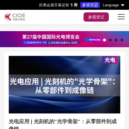
参观登记
距离会展开幕还有
5 周
Language
参观登记
首页
展会主题
1
2
3
4
展商服务
观众服务
会议&活动
媒体中心
展会指引
光电应用 | 光刻机的"光学骨架"：从零部件到成