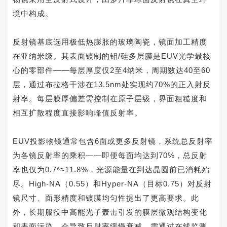
境中构成。
反射镜基底选用极低热膨胀的玻璃陶瓷，镜面加工精度
在亚纳米级。其表面镀制的钼/硅多层膜是EUV光学最核
心的零部件——每层厚度仅2至4纳米，周期数达40至60
层，通过布拉格干涉在13.5nm处实现约70%的正入射反
射率。每层膜厚偏差需控制在原子层级，界面粗糙度和
相互扩散程度直接影响峰值反射率。
EUV投影物镜通常包含6面或更多反射镜，系统总反射率
为各镜反射率的乘积——即便每面均达到70%，总反射
率也仅为0.7⁶≈11.8%，光源能量在到达晶圆前已消耗殆
尽。High-NA（0.55）和Hyper-NA（目标0.75）对反射
镜尺寸、面形精度和镀膜均匀性提出了更高要求。此
外，长期服役中高能光子轰击引发的膜层微观结构变化
和表面污染，会导致反射率缓慢衰减，需通过在线监测