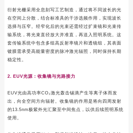
衍射光栅采用全息刻写工艺制造，通过将不同波长的光
在空间上分散，结合标准具的干涉选频作用，实现波长
选择与压窄。经窄化后的光束还需经过扩束镜和光束传
输系统，将光束直径放大并准直，再送入照明系统。这
套传输系统中包含多组高反射率镜片和透镜组，其表面
镀膜需承受高能量密度的脉冲激光辐照，同时保持长期
稳定性。
2. EUV光源：收集镜与光路接力
EUV光由高功率CO₂激光轰击锡滴产生等离子体而发
出，向全空间方向辐射。收集镜的作用是将向四周发射
的13.5nm极紫外光汇聚至中间焦点，以供后续照明系统
使用。