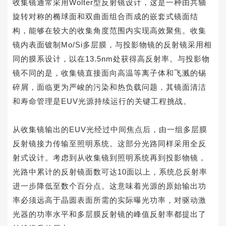
收集镜通常采用Wolter型反射镜设计，这是一种由共轴
旋转对称的椭球面和双曲面组合而成的嵌套式镜面结
构，能够在较大的收集角度范围内实现高效聚焦。收集
镜内表面镀制Mo/Si多层膜，与投影物镜的反射镜采用相
同的膜系设计，以在13.5nm处获得高反射率。与投影物
镜不同的是，收集镜直接面向高温等离子体和飞溅的锡
碎屑，面临更为严峻的污染和热负载问题，其镜面清洁
和寿命管理是EUV光源持续运行的关键工程挑战。
从收集镜输出的EUV光经过中间焦点后，由一组多层膜
反射镜接力传输至照明系统。这部分光路同样采用全反
射式设计。考虑到从收集镜到照明系统再到投影物镜，
光路中累计的反射镜面数可达10面以上，系统总反射率
进一步降低至数个百分点。这意味着光源的原始输出功
率必须远高于晶圆表面所需的实际曝光功率，对驱动激
光器的功率水平和多层膜反射镜的峰值反射率都提出了