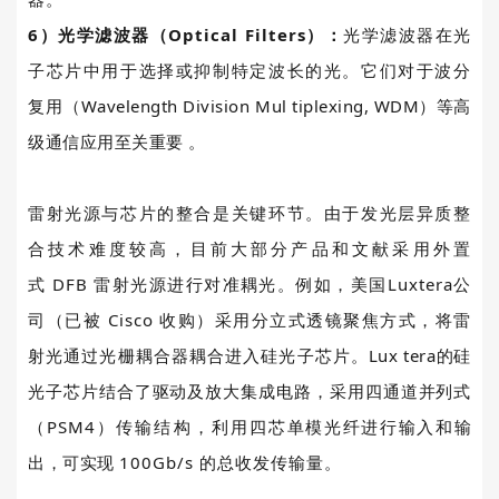
6
）光学滤波器（
Optical Filters
）：
光学滤波器在光
子芯片中用于选择或抑制特定波长的光。
它们对于波分
复用
（Wavelength Division Mul tiplexing, WDM）等高
级通信应用至关重要 。
雷射光源与芯片的整合是关键环节。
由于发光层异质整
合技术难度较高，目前大部分产品和文献采用外置
式
DFB
雷射光源进行对准耦光。例如，美国
Luxtera
公
司（已被
Cisco
收购）采用分立式透镜聚焦方式，将雷
射光通过光栅耦合器耦合进入硅光子芯片。
Lux tera的硅
光子芯片结合了驱动及放大集成电路，采用四通道并列式
（
PSM4
）传输结构，利用
四芯单模光纤进行输入和输
出，可实现
100Gb/s
的总收发传输量。