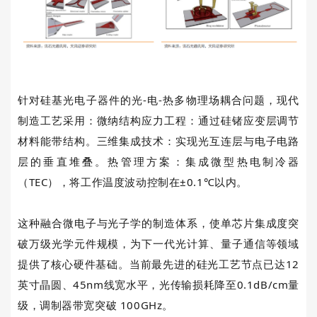
针对硅基光电子器件的光
-
电
-
热多物理场耦合问题，现代
制造工艺采用：微纳结构应力工程：通过硅锗应变层调节
材料能带结构。三维集成技术：实现光互连层与电子电路
层的垂直堆叠。热管理方案：集成微型热电制冷器
（
TEC
），将工作温度波动控制在±
0.1
℃以内。
这种融合微电子与光子学的制造体系，使单芯片集成度突
破万级光学元件规模，为下一代光计算、量子通信等领域
提供了核心硬件基础。当前最先进的硅光工艺节点已达
12
英寸晶圆、
45nm
线宽水平，光传输损耗降至
0.1dB/cm
量
级，调制器带宽突破
100GHz
。