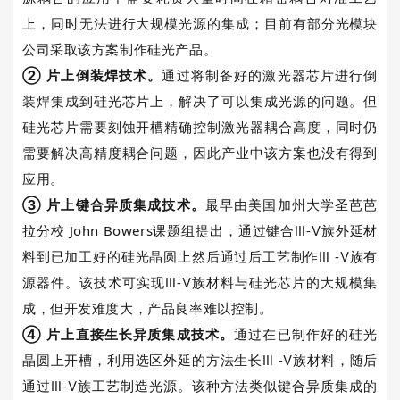
上，同时无法进行大规模光源的集成；目前有部分光模块
公司采取该方案制作硅光产品。
②
片上倒装焊技术。
通过将制备好的激光器芯片进行倒
装焊集成到硅光芯片上，解决了可以集成光源的问题。但
硅光芯片需要刻蚀开槽精确控制激光器耦合高度，同时仍
需要解决高精度耦合问题，因此产业中该方案也没有得到
应用。
③
片上键合异质集成技术。
最早由美国加州大学圣芭芭
拉分校
John Bowers
课题组提出，通过键合Ⅲ
-
Ⅴ族外延材
料到已加工好的硅光晶圆上然后通过后工艺制作Ⅲ
-
Ⅴ族有
源器件。该技术可实现Ⅲ
-
Ⅴ族材料与硅光芯片的大规模集
成，但开发难度大，产品良率难以控制。
④
片上直接生长异质集成技术。
通过在已制作好的硅光
晶圆上开槽，利用选区外延的方法生长Ⅲ
-
Ⅴ族材料，随后
通过Ⅲ
-
Ⅴ族工艺制造光源。该种方法类似键合异质集成的