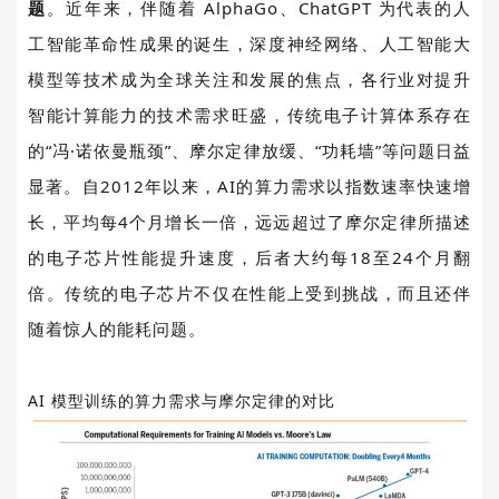
题
。
近年来，伴随着
AlphaGo
、
ChatGPT
为代表的人
工智能革命性成果的诞生，深度神经网络、人工智能大
模型等技术成为全球关注和发展的焦点，各行业对提升
智能计算能力的技术需求旺盛，传统电子计算体系存在
的“冯·诺依曼瓶颈”、
摩尔定律
放缓、“功耗墙”等问题日益
显著。自
2012
年以来，
AI
的算力需求以指数速率快速增
长，平均每
4
个月增长一倍，远远超过了摩尔定律所描述
的电子芯片性能提升速度，后者大约每
18
至
24
个月翻
倍。传统的电子芯片不仅在性能上受到挑战，而且还伴
随着惊人的能耗问题。
AI
模型训练的算力需求与摩尔定律的对比