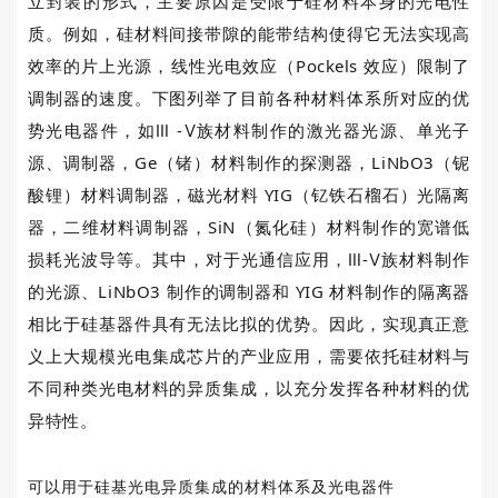
立封装的形式，主要原因是受限于硅材料本身的光电性
质。例如，硅材料间接带隙的能带结构使得它无法实现高
效率的片上光源，线性光电效应（
Pockels
效应）限制了
调制器的速度。下图列举了目前各种材料体系所对应的优
势光电器件，如Ⅲ
-
Ⅴ族材料制作的激光器光源、单光子
源、调制器，
Ge
（锗）材料制作的探测器，
LiNbO3
（铌
酸锂）材料调制器，磁光材料
YIG
（钇铁石榴石）光隔离
器，二维材料调制器，
SiN
（氮化硅）材料制作的宽谱低
损耗光波导等。其中，对于光通信应用，Ⅲ
-Ⅴ族材料制作
的光源、
LiNbO3
制作的调制器和
YIG
材料制作的隔离器
相比于硅基器件具有无法比拟的优势。因此，实现真正意
义上大规模光电集成芯片的产业应用，需要依托硅材料与
不同种类光电材料的异质集成，以充分发挥各种材料的优
异特性。
可以用于硅基光电异质集成的材料体系及光电器件