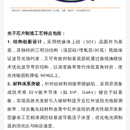
光子芯片制造工艺特点包括
：
1.
结构创新设计
，
采用绝缘体上硅（
SOI
）晶圆作为基
底，其独特的三明治结构（顶层硅
/埋氧层
/
衬底）既能保
证波导光场约束，又可有效抑制基底损耗通过曲线掩模技
术优化波导弯折结构，以渐变曲率替代传统直角转折，使
光传输损耗降低
90%
以上。
2.
材料体系突破，
针对硅材料间接带隙缺陷，采用异质集
成技术将
III-V
族半导体（如
InP
、GaAs
）键合于硅基
板，实现高效光发射引入锗材料提升近红外波段光电探测
效率，结合氮化硅材料改善中红外波段的透光性能开发新
型掺杂工艺精准调控硅基波导载流子浓度，优化电光调制
器的消光比与响应速度。