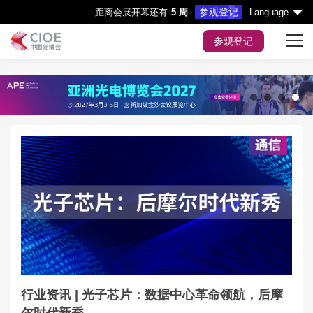
参观登记
距离会展开幕还有
5 周
Language
参观登记
首页
展会主题
1
2
3
4
展商服务
观众服务
会议&活动
媒体中心
展会指引
行业资讯 | 光子芯片：数据中心革命领航，后摩