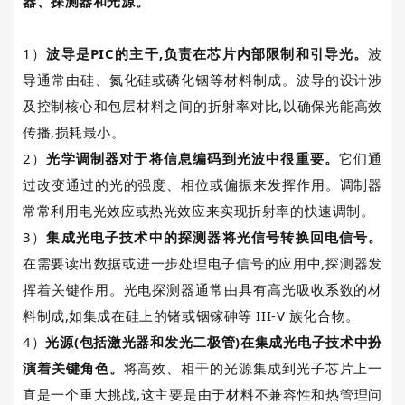
器、探测器和光源。
1
）
波导是
PIC
的主干
,
负责在芯片内部限制和引导光。
波
导通常由硅、氮化硅或磷化铟等材料制成。波导的设计涉
及控制核心和包层材料之间的折射率对比
,
以确保光能高效
传播
,损耗最小。
2
）
光学调制器对于将信息编码到光波中很重要。
它们通
过改变通过的光的强度、相位或偏振来发挥作用。调制器
常常利用电光效应或热光效应来实现折射率的快速调制。
3
）
集成光电子技术中的探测器将光信号转换回电信号。
在需要读出数据或进一步处理电子信号的应用中
,
探测器发
挥着关键作用。光电探测器通常由具有高光吸收系数的材
料制成
,如集成在硅上的锗或铟镓砷等
III-V
族化合物。
4
）
光源
(
包括激光器和发光二极管
)
在集成光电子技术中扮
演着关键角色。
将高效、相干的光源集成到光子芯片上一
直是一个重大挑战
,
这主要是由于材料不兼容性和热管理问