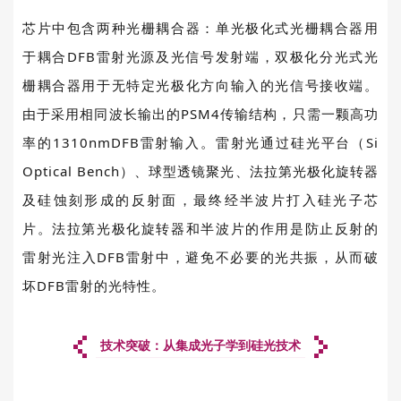
芯片中包含两种光栅耦合器：单光极化式光栅耦合器用
于耦合
DFB
雷射光源及光信号发射端，双极化分光式光
栅耦合器用于无特定光极化方向输入的光信号接收端。
由于采用相同波长输出的
PSM4
传输结构，只需一颗高功
率的
1310nmDFB
雷射输入。雷射光通过硅光平台（
Si
Optical Bench
）、球型透镜聚光、法拉第光极化旋转器
及硅蚀刻形成的反射面，最终经半波片打入硅光子芯
片。法拉第光极化旋转器和半波片的作用是防止反射的
雷射光注入
DFB
雷射中，避免不必要的光共振，从而破
坏
DFB
雷射的光特性。
技术突破：从集成光子学到硅光技术